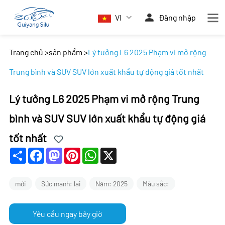
VI
Đăng nhập
Trang chủ
>
sản phẩm
>
Lý tưởng L6 2025 Phạm vi mở rộng
Trung bình và SUV SUV lớn xuất khẩu tự động giá tốt nhất
Lý tưởng L6 2025 Phạm vi mở rộng Trung
bình và SUV SUV lớn xuất khẩu tự động giá
tốt nhất
Share
Facebook
Mastodon
Pinterest
WhatsApp
X
mới
Sức mạnh: lai
Năm: 2025
Màu sắc:
Yêu cầu ngay bây giờ