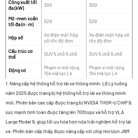
Công suất tối
300
300
đa (kW)
Mô -men xoắn
529
529
tối đa (n · m)
Xe điện một hộp
Xe điện một hộp số
Hộp số
số tốc độ đơn
tốc độ đơn
Cấu trúc cơ
SUV 5 chỗ 5 chỗ
SUV 5 chỗ 5 chỗ
thể
Phạm vi mở rộng
Phạm vi mở rộng
Động cơ
154 mã lực L4
154 mã lực L4
1. Nâng cấp hệ thống hỗ trợ lái xe thông minh: L6 Lý tưởng
năm 2025 được trang bị hệ thống hỗ trợ lái xe thông minh
mới. Phiên bản cao cấp được trang bị NVIDIA THOR-U CHIP 9,
sức mạnh tính toán được tăng lên 700tops và hỗ trợ VLA
Large Model 9, giúp tối ưu hóa hơn nữa trải nghiệm hỗ trợ lái
xe. Phiên bản cấp thấp được nâng cấp với chip Horizon J6M