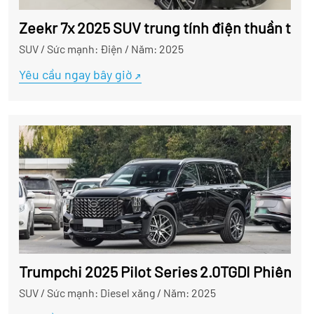
Zeekr 7x 2025 SUV trung tính điện thuần túy
SUV
/
Sức mạnh: Điện
/
Năm: 2025
Yêu cầu ngay bây giờ
Trumpchi 2025 Pilot Series 2.0TGDI Phiên bả
SUV
/
Sức mạnh: Diesel xăng
/
Năm: 2025